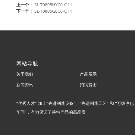
上一个：
SL-T0805HYC0-O11
下一个：
SL-T0805GEC0-O11
网站导航
关于我们
产品展示
新闻资讯
招纳贤士
“优秀人才" 加上“先进制造设备”、“先进制造工艺” 和 “万级净化
车间”，有力保证了莱特产品的高品质